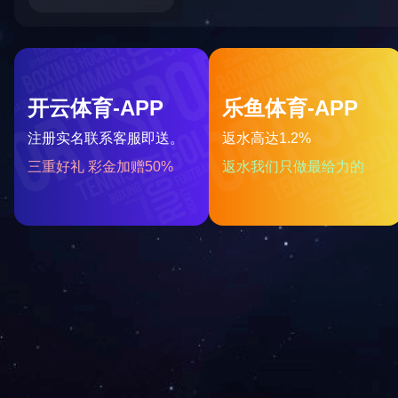
业务动态
更
携手“铜”行 拼“箔”未来丨盈华科技年产5.66万吨高端铜箔项目二期首条生产
盈华材料｜“华为智能光伏样板工程” 签约
盈华承办｜JXPCA2023年产业链技术研讨会在龙南召
立讯精密王来胜副董事长一行到盈华材料考察
喜讯丨广东盈华电
产品展示