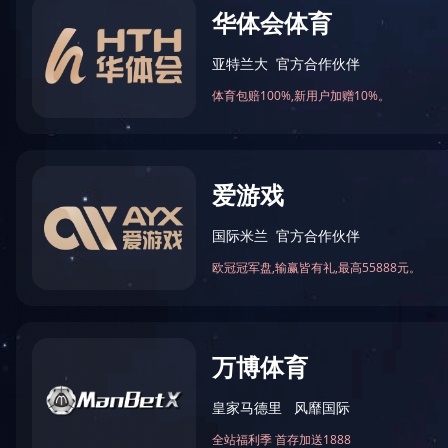
集团动态
第六届世
年产值超
2023/11/02
华体会网页版登
求卓越、发展
念。经过三十
化、IT基材”
五一劳动节，向劳动者致敬！