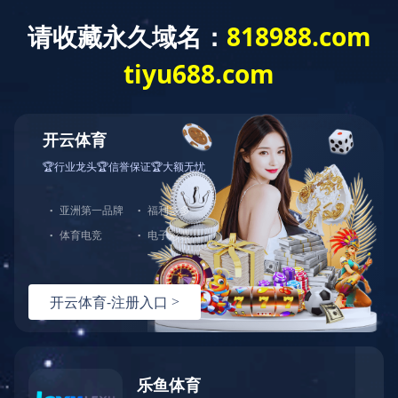
华体会网页版登录入口
华体会网页版
公司概
登录入口-华
体会(中国)