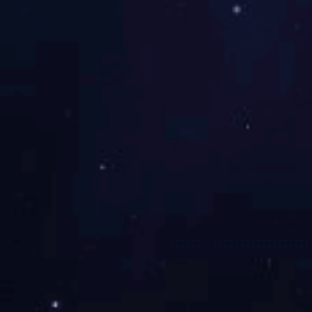
•辽宁台安威华生物发电有限公司正式破
•河北威利邦生物发电有限公司建成投产
•清凉山水库扩建工程正式动工。
2012
年
•梅州市威利邦电子科技有限公司年产12
•清凉山水利枢纽工程扩建工程竣工。
2013
年
•广东威华共同创始人刘宪女士病逝。
2014
年
•捐款1500万元，设立以威华共同创始
•李建华董事长捐资并发起成立梅州市关
2015
年
•与中国人民解放军海军梅州舰结成军民
2016
年