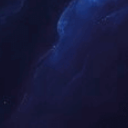
地；
 被广东省人民政府评为第二届广东省百强民营企业；
；
；
立；
纤维板项目，设计年产能共66万立方米；