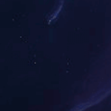
•威华集团总产值首次突破亿元大关，当年
•梅州市威华中纤板制造有限公司首次扩
2000
年
•投资2.85亿元开发建设梅州市清凉山
•投资兴建第二个中纤板生产基地——
2001
年
•梅州市威华中纤板制造有限公司完成
•公司被省人民政府确立为省级"农业龙
•投资兴建"十里文化长堤"；
•清凉山水利枢纽工程移民新村落成，
•增城市威利邦覆铜板制造有限公司注
2002
年
•梅江南堤工程纪念碑、大型艺术雕塑群