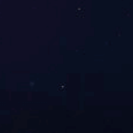
土动工；
；
00万张覆铜板和年产3000吨高档电解铜箔项目投产；
人刘宪女士名字命名的平远刘宪奖教奖学金。
爱抗战老兵志愿者协会。
共建单位。