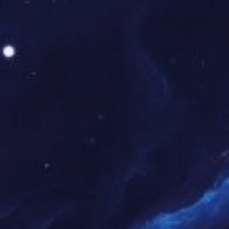
立；
成投产；
水；
口-华体会(中国) ；
(中国)；
产；
度纤维板基地；
)技术中心”经省科技厅、省经贸委等部门认定为“广东省重点企业技
；
纤维板基地；
 被广东省人民政府评为首届广东省百强民营企业；
 被国家农业部、发改委、财政部等八部委评为“国家农业产业化重点