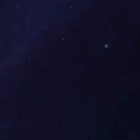
所成功上市；
 被广东省人民政府评为第三届广东省百强民营企业；
表；
；
动工；
方中高密度纤维板生产线投产。
成立；
00万张覆铜板和年产3000吨高档电解铜箔项目奠基；