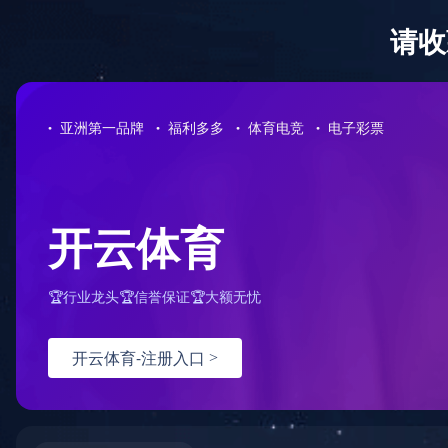
华体会网页版登录入口
华体
登录
体会