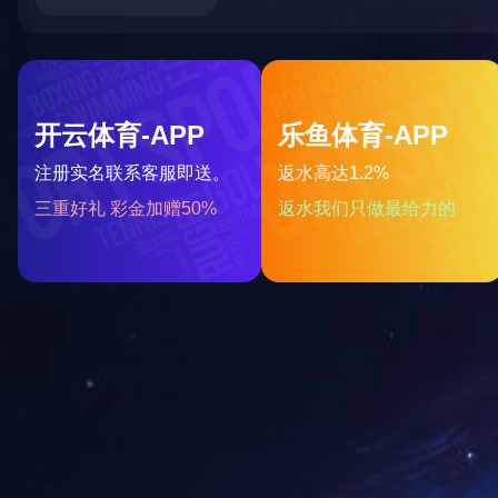
百年威
2022/7/4 
百年威华
盈华电
2022/4/29
4月22
东盈华电
员参加封