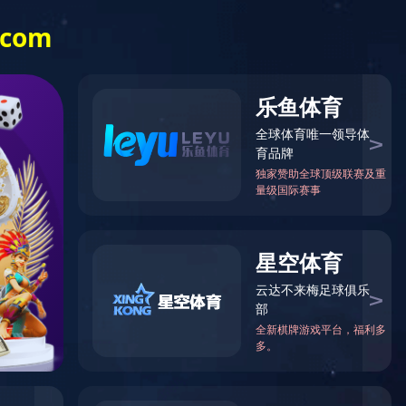
益事业
华体会网页版
招贤纳士
联系我们
登录入口