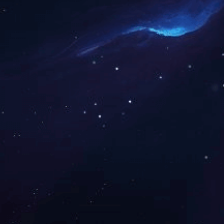
盈华电
2022/4/19
4月22
东盈华电
员参加封
威华之
2016/9/22