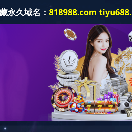
会网页版
公司概况
华体会网页版
下属企业
产品展示
公
入口-华
登录入口
(中国)