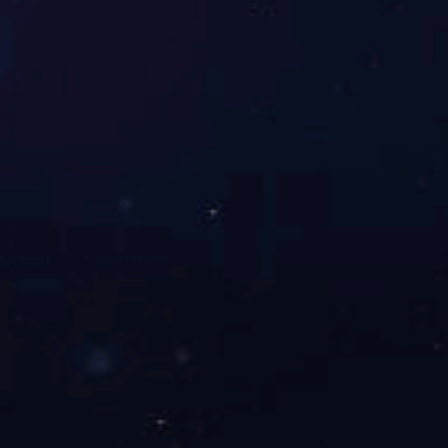
为积极响应国家发展清洁能源的产业政策，做强做大发电
期）各安装
1
×
18MW
高温高压抽凝式汽轮发电机组配
1
×
75t/h
秸
小城乡差距等方面有着积极意义，具有很好的社会和经济效益。
作为现代画家、美术教育家林风眠先生故
乡的企业，威华
辰
110 周年—林风眠研究文
集》《林风眠全集》《林风眠谈艺录
艺术的传承。
长期以来，威华集团秉承“发展威华、造福
社会”的宗旨，
未来，威华集团将始终坚持多元化的发展
道路，在建筑、