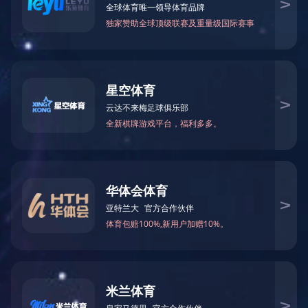
您当前的位置：
华体会网页版登录入口
> 公司概况 > 公司简介
公司简介
公司荣誉
公司历史
华体会网页版登录入口-华体会(中国) 创立于
1992
年，创立
共生，和社会发展共荣”为企业经营理念。经过十多年的发展，
司。
目前拥有成员企业20多家，员工3500余人，总资产
100多
公司成立以来，先后建成了梅江南堤和梅江干流第一座大
象；完成了十里文化长堤建设，集中华文化、岭南文化和客家文
直接饮用江河水的历史。