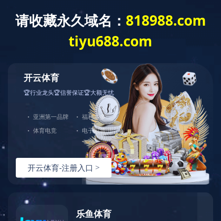
华体会网页版登录入口
华体会网页版
公司概
登录入口-华
体会(中国)