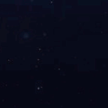
公司概况
华体会网页版登录入口
下属
地址：梅州市
Copy