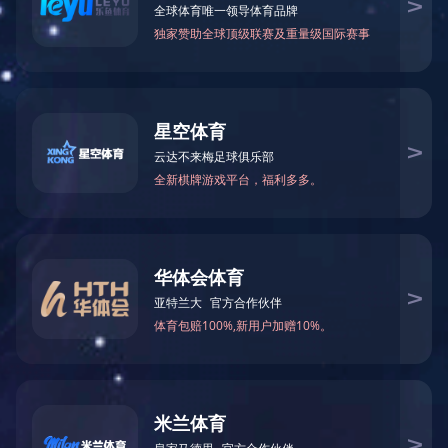
您当前的位置：华体会网页版登录入口 > IT电子产品
生产：各类高稳定高性能FR-4覆铜板和商品粘结片（PP片），产品覆
应用于汽车
电子、消费电子、工业工控 、医疗 、航空航天、通讯、大数