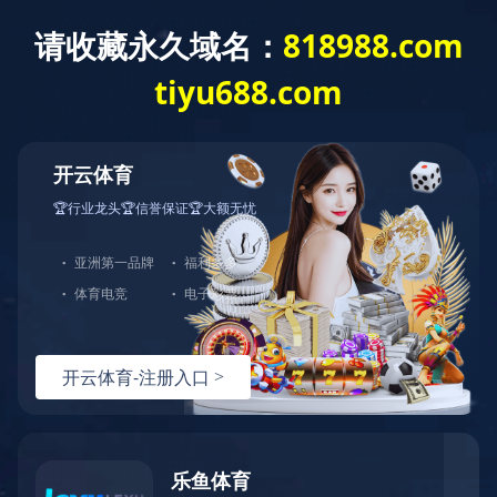
华体会网页版登录入口
华体会网页版
公司概
登录入口-华
体会(中国)