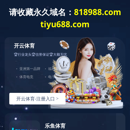
华体会网页版登录入口
华体会网页版
公司概
登录入口-华
体会(中国)